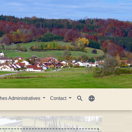
search
language
es Administratives
Contact