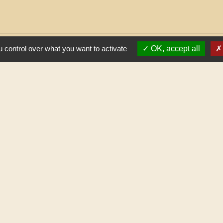
 control over what you want to activate
OK, accept all
Horaires
Commune de Gilley
1 place Général de Gaulle
25650 Gilley - FRANCE
+33 3 81 43 32 00
Contact par formulaire