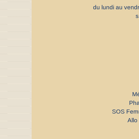
du lundi au vend
s
Mé
Pha
SOS Femm
Allo