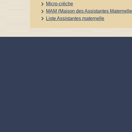
keyboard_arrow_right
Micro-crèche
keyboard_arrow_right
MAM (Maison des Assistantes Maternelle
keyboard_arrow_right
Liste Assistantes maternelle