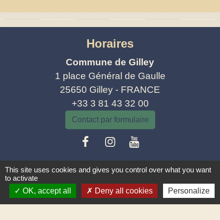
Horaires
Commune de Gilley
1 place Général de Gaulle
25650 Gilley - FRANCE
+33 3 81 43 32 00
Contact par formulaire
This site uses cookies and gives you control over what you want
to activate
OK, accept all
Deny all cookies
Personalize
Mentions légales
-
Politique de confidentialité
-
Accessibilité
-
Plan du site
-