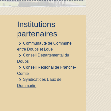
Institutions
partenaires
keyboard_arrow_right
Communauté de Commune
entre Doubs et Loue
keyboard_arrow_right
Conseil Départemental du
Doubs
keyboard_arrow_right
Conseil Régional de Franche-
Comté
keyboard_arrow_right
Syndicat des Eaux de
Dommartin