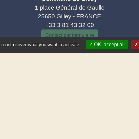
1 place Général de Gaulle
25650 Gilley - FRANCE
+33 3 81 43 32 00
Contact par formulaire
 control over what you want to activate
OK, accept all
tique de confidentialité
-
Accessibilité
-
Plan du site
Site créé en partenariat avec Réseau des Communes