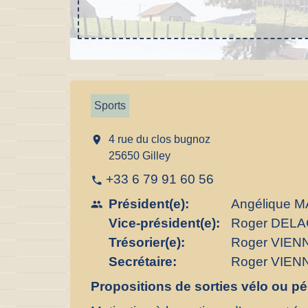
Sports
location_on
4 rue du clos bugnoz
25650 Gilley
+33 6 79 91 60 56
phone
Président(e):
Angélique 
people
Vice-président(e):
Roger DEL
Trésorier(e):
Roger VIEN
Secrétaire:
Roger VIEN
Propositions de sorties vélo ou p