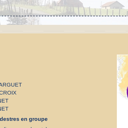
MARGUET
ACROIX
NET
NET
édestres en groupe