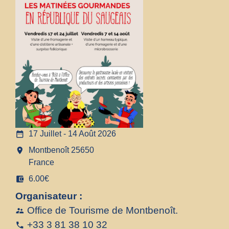
date_range
17 Juillet - 14 Août 2026
room
Montbenoît 25650
France
account_balance_wallet
6.00€
Organisateur :
Office de Tourisme de Montbenoît.
supervisor_account
+33 3 81 38 10 32
phone