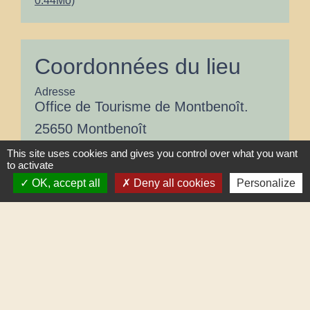
0.44Mo)
Coordonnées du lieu
Adresse
Office de Tourisme de Montbenoît.
25650 Montbenoît
This site uses cookies and gives you control over what you want
to activate
OK, accept all
Deny all cookies
Personalize
+
−
location_on