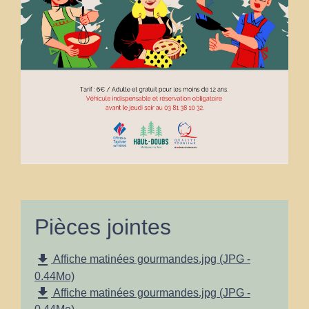
Pièces jointes
file_download
Affiche matinées gourmandes.jpg (JPG -
0.44Mo)
file_download
Affiche matinées gourmandes.jpg (JPG -