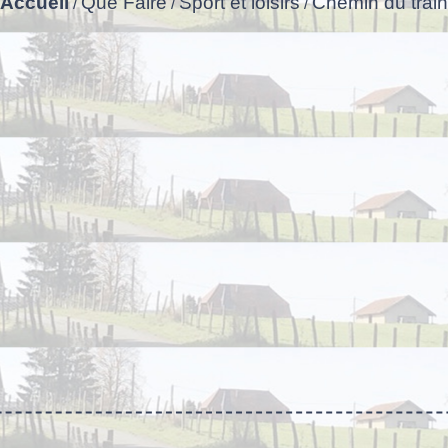
Accueil
Que Faire
Sport et loisirs
Chemin du train
/
/
/