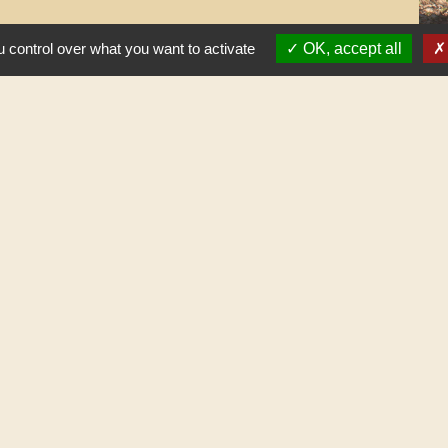
 control over what you want to activate
OK, accept all
Horaires
Commune de Gilley
1 place Général de Gaulle
25650 Gilley - FRANCE
+33 3 81 43 32 00
Contact par formulaire