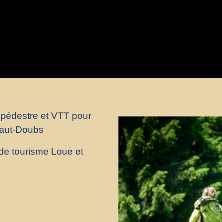
 pédestre et VTT pour
Haut-Doubs
 de tourisme Loue et