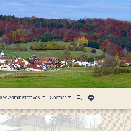
search
language
es Administratives
Contact