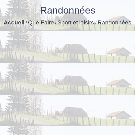
Randonnées
Accueil
Que Faire
Sport et loisirs
Randonnées
/
/
/